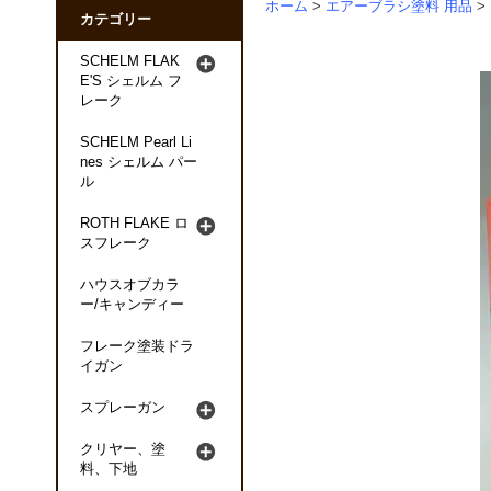
ホーム
>
エアーブラシ塗料 用品
>
カテゴリー
SCHELM FLAK
E'S シェルム フ
レーク
SCHELM Pearl Li
nes シェルム パー
ル
ROTH FLAKE ロ
スフレーク
ハウスオブカラ
ー/キャンディー
フレーク塗装ドラ
イガン
スプレーガン
クリヤー、塗
料、下地