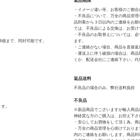
返品期限
・イメージ違い等、お客様のご都合
・不良品について、万全の商品管理
品到着から３日以内のご連絡をお願
ては、不良品による交換は、お受け
・不良品のお取替えについては、必
6個まで、同封可能です。
ます。
・ご連絡がない場合、商品を直接返
・運送上に伴う破損の場合は、商品
くか、配送会社にご連絡下さい。代
返品送料
不良品の場合のみ、弊社送料負担
不良品
ます。
※新品商品でございますが輸入商品
神経質な方のご購入は、お控え下さ
・安心してお買物をして頂く為、商
・万全の商品管理を心掛けておりま
内のご連絡をお願いします。商品到