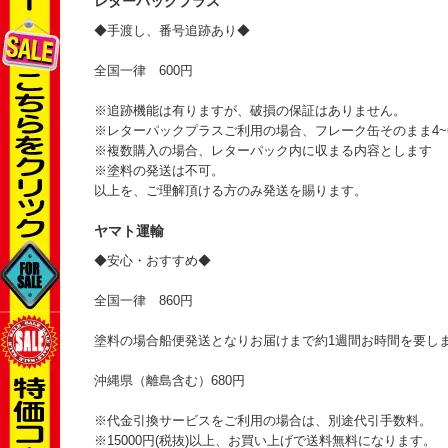
レターパックプラス
◆手渡し、番号追跡あり◆
全国一律 600円
※追跡機能は有りますが、破損の保証はありません。
※レターパックプラスご利用の場合、フレーク缶そのまま4~
※複数購入の場合、レターパック内に収まる内容とします
※塗料の発送は不可。
以上を、ご理解頂ける方のみ発送を賜ります。
ヤマト運輸
◆安心・おすすめ◆
全国一律 860円
塗料の場合船便発送となりお届けまで約1週間お時間を要し
沖縄県（離島含む）680円
※代金引換サービスをご利用の場合は、別途代引手数料。
※15000円(税抜)以上、お買い上げで送料無料になります。