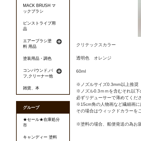
MACK BRUSH マ
ックブラシ
ピンストライプ用
品
エアーブラシ塗
クリテックスカラー
料 用品
透明色 オレンジ
塗装用品・調色
コンパウンド,バ
60ml
フ,クリーナー他
※ノズルサイズ0.3mm以上推奨
雑貨、本
※ノズル0.3ｍｍを含むそれ以
必ずリデューサーで薄めてくだ
※15cm角の人物画など繊細画
グループ
その場合はウィックドカラーを
★セール★在庫処分
※塗料の場合、船便発送の為お
市
キャンディー 塗料