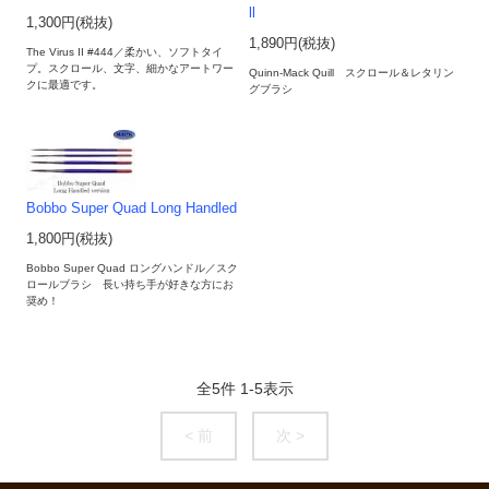
ll
1,300円(税抜)
1,890円(税抜)
The Virus II #444／柔かい、ソフトタイ
プ。スクロール、文字、細かなアートワー
Quinn-Mack Quill スクロール＆レタリン
クに最適です。
グブラシ
Bobbo Super Quad Long Handled
1,800円(税抜)
Bobbo Super Quad ロングハンドル／スク
ロールブラシ 長い持ち手が好きな方にお
奨め！
全
5
件
1
-
5
表示
< 前
次 >