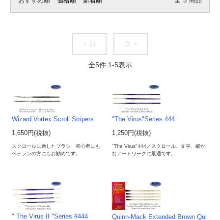
おすすめ順
価格順
新着順
全
5
商品
< 前
次 >
全
5
件
1
-
5
表示
Wizard Vortex Scroll Stripers
"The Virus"Series 444
1,650円(税抜)
1,250円(税抜)
スクロールに適したブラシ 初心者にも、
"The Virus"444／スクロール、文字、細か
ベテランの方にもお勧めです。
なアートワークに最適です。
" The Virus II "Series #444
Quinn-Mack Extended Brown Qui