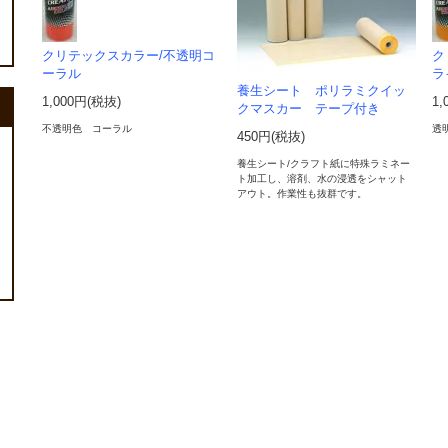
クリテックスカラー/不透明コ
ク
ーラル
ラ
養生シート ポリラミクイッ
1,000円(税抜)
1,
クマスカー テープ付き
不透明色 コーラル
透
450円(税抜)
養生シート/クラフト紙に特殊ラミネー
ト加工し、溶剤、水の浸透をシャット
アウト。作業性も抜群です。